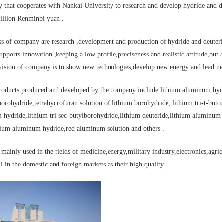
 that cooperates with Nankai University to research and develop hydride and deu
illion Renminbi yuan .
ss of company are research ,development and production of hydride and deute
pports innovation ,keeping a low profile,preciseness and realistic attitude,but
 vision of company is to show new technologies,develop new energy and lead ne
products produced and developed by the company include lithium aluminum hyd
borohydride,tetrahydrofuran solution of lithium borohydride, lithium tri-t-buto
锂物理性质
叔丁醇锂
hydride,lithium tri-sec-butylborohydride,lithium deuteride,lithium aluminum
dium aluminum hydride,red aluminum solution and others .
mainly used in the fields of medicine,energy,military industry,electronics,agri
 in the domestic and foreign markets as their high quality.