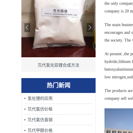
the only company
company is 20 m
The main busine
encourages and su
the society. The
At present ,the 
hydride,lithium 
厂家 产品
氘代氢化铝锂合成方法
氘代氢化铝
butoxyaluminium 
low nitrogen,so
热门新闻
The products are 
氢化锂的应用
company sell well
氘代氯仿价格
氘代氯仿直销
氘代甲醇价格