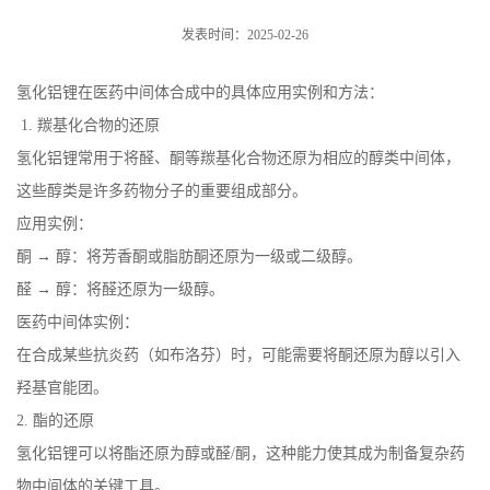
发表时间：2025-02-26
氢化铝锂在医药中间体合成中的具体应用实例和方法：
1. 羰基化合物的还原
氢化铝锂常用于将醛、酮等羰基化合物还原为相应的醇类中间体，
这些醇类是许多药物分子的重要组成部分。
应用实例：
酮
→ 醇：将芳香酮或脂肪酮还原为一级或二级醇。
醛
→ 醇：将醛还原为一级醇。
医药中间体实例：
在合成某些抗炎药（如布洛芬）时，可能需要将酮还原为醇以引入
羟基官能团。
2. 酯的还原
氢化铝锂可以将酯还原为醇或醛
/酮，这种能力使其成为制备复杂药
物中间体的关键工具。