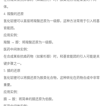
体。
4. 羧酸的还原
氢化铝锂可以直接将羧酸还原为一级醇，这种方法常用于引入羟基
官能团。
应用实例：
羧酸
→ 醇：将羧酸还原为一级醇。
医药中间体实例：
在合成某些抗癌药物（如紫杉醇）时，羟基官能团的引入可能是关
键步骤之一。
5. 腈的还
原
氢化铝锂可以将腈还原为胺类化合物，这种转化在药物合成中非常
重要。
应用实例：
腈
→ 胺：将简单的腈还原为伯胺。