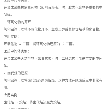
医药中间体实例：
在合成某些抗病毒药物（如阿昔洛韦）时，胺类化合物是重要的中
间体。
6. 环氧化物的开环
氢化铝锂可以将环氧化物开环，生成二醇或其他含羟基的化合物。
应用实例：
环氧化物
→ 二醇：将环氧化物还原为1,2-二醇。
医药中间体实例：
在合成某些天然产物（如青蒿素）时，二醇结构可能是重要的中间
体。
7. 卤代烃的还原
氢化铝锂可以将卤代烃还原为烷烃，这种方法在脱卤反应中非常有
用。
应用实例：
卤代烃
→ 烷烃：将卤代烃还原为烷烃。