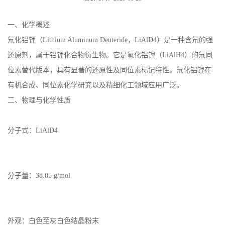
一、化学概述
氘化铝锂（Lithium Aluminum Deuteride，LiAlD4）是一种含氘的强
还原剂，属于铝锂化合物衍生物。它是氢化铝锂（LiAlH4）的氘同
位素替代版本，具有显著的还原性及同位素标记特性。氘化铝锂在
有机合成、同位素化学研究以及精细化工领域应用广泛。
二、物理与化学性质
分子式：LiAlD4
分子量：38.05 g/mol
外观：白色至灰白色结晶粉末