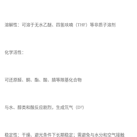
溶解性：可溶于无水乙醚、四氢呋喃（THF）等非质子溶剂
化学活性：
可还原醛、酮、酯、酸、腈等羰基化合物
与水、醇类和酸反应剧烈，生成氘气（D?）
稳定性：干燥、避光条件下长期稳定；需避免与水分和空气接触