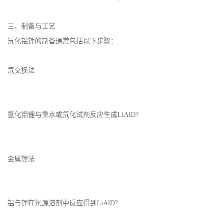
三、制备与工艺
氘化铝锂的制备通常包括以下步骤：
氘交换法
氢化铝锂与重水或氘化试剂反应生成LiAlD?
金属锂法
铝与锂在氘源溶剂中反应得到LiAlD?