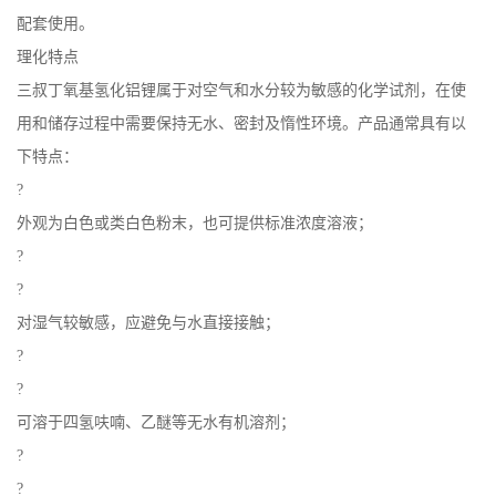
配套使用。
理化特点
三叔丁氧基氢化铝锂属于对空气和水分较为敏感的化学试剂，在使
用和储存过程中需要保持无水、密封及惰性环境。产品通常具有以
下特点：
?
外观为白色或类白色粉末，也可提供标准浓度溶液；
?
?
对湿气较敏感，应避免与水直接接触；
?
?
可溶于四氢呋喃、乙醚等无水有机溶剂；
?
?