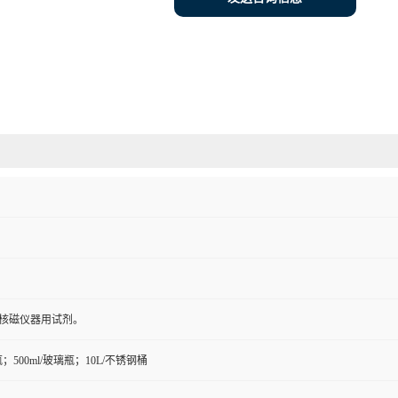
；核磁仪器用试剂。
璃瓶；500ml/玻璃瓶；10L/不锈钢桶