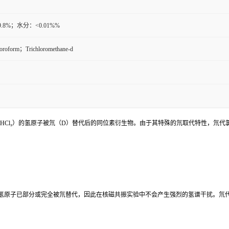
9.8%；水分：<0.01%%
hloroform；Trichloromethane-d
CHCl₃）的氢原子被氘（D）替代后的同位素衍生物。由于其特殊的氘取代特性，氘
氢原子已部分或完全被氘替代，因此在核磁共振实验中不会产生强烈的氢谱干扰。氘