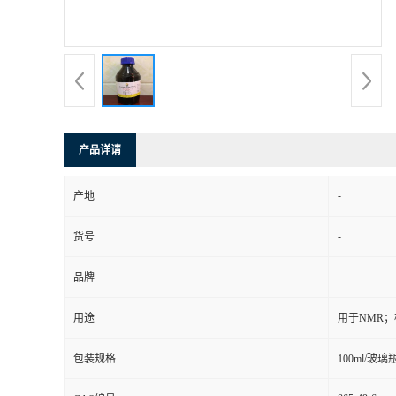
产品详请
-
产地
-
货号
-
品牌
用途
用于NMR
包装规格
100ml/玻