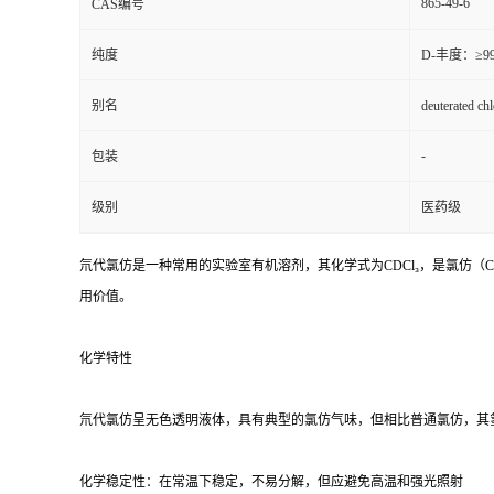
865-49-6
CAS编号
纯度
D-丰度：≥9
别名
deuterated c
-
包装
级别
医药级
氘代氯仿是一种常用的实验室有机溶剂，其化学式为CDCl₃，是氯仿（
用价值。
化学特性
氘代氯仿呈无色透明液体，具有典型的氯仿气味，但相比普通氯仿，其
化学稳定性：在常温下稳定，不易分解，但应避免高温和强光照射