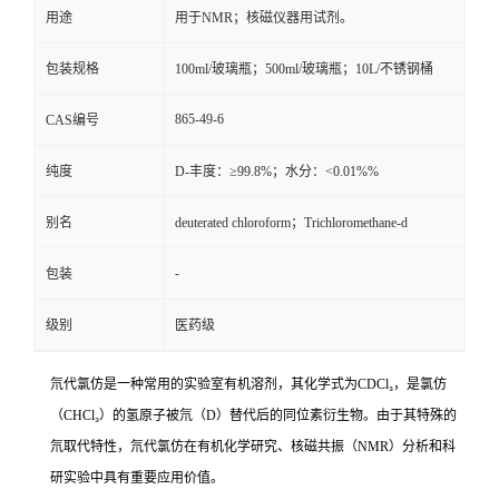
用途
用于NMR；核磁仪器用试剂。
包装规格
100ml/玻璃瓶；500ml/玻璃瓶；10L/不锈钢桶
865-49-6
CAS编号
纯度
D-丰度：≥99.8%；水分：<0.01%%
别名
deuterated chloroform；Trichloromethane-d
-
包装
级别
医药级
氘代氯仿是一种常用的实验室有机溶剂，其化学式为CDCl₃，是氯仿
（CHCl₃）的氢原子被氘（D）替代后的同位素衍生物。由于其特殊的
氘取代特性，氘代氯仿在有机化学研究、核磁共振（NMR）分析和科
研实验中具有重要应用价值。