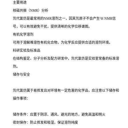
主要用途
核磁共振（NMR）分析
氘代氯仿是最常用的NMR溶剂之一，因其氘原子不会产生¹H NMR信
号，可以有效避免干扰，提供清晰的化学位移谱图。
有机化学溶剂
可用于溶解难溶性有机化合物，为化学反应提供合适的溶剂环境。
科研实验及标准品
在结构鉴定、分子分析及配方研发中，氘代氯仿是实验室常备的标准溶
剂。
储存与安全
氘代氯仿属于易挥发且对环境有一定危害的化学品，应注意以下储存和
操作事项：
储存条件：应置于阴凉、通风、避光的地方，避免高温和明火
密封保存：防止挥发和吸湿，保证溶剂纯度