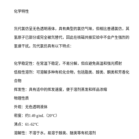
化学特性
氘代氯仿呈无色透明液体，具有典型的氯仿气味，但相比普通氯仿，其
氢原子已部分或完全被氘替代，因此在核磁共振实验中不会产生强烈的
氢谱干扰。氘代氯仿具有以下特点：
化学稳定性：在常温下稳定，不易分解，但应避免高温和强光照射
低极性溶剂：可溶解多种有机化合物，包括脂类、醇类、酮类和芳香化
合物
挥发性：具有适中的挥发速度，便于溶剂蒸发和样品浓缩
物理性质
外观：无色透明液体
密度：约1.49 g/mL（20°C）
沸点：61–62°C
溶解性：不溶于水，易溶于醇类、醚类等有机溶剂