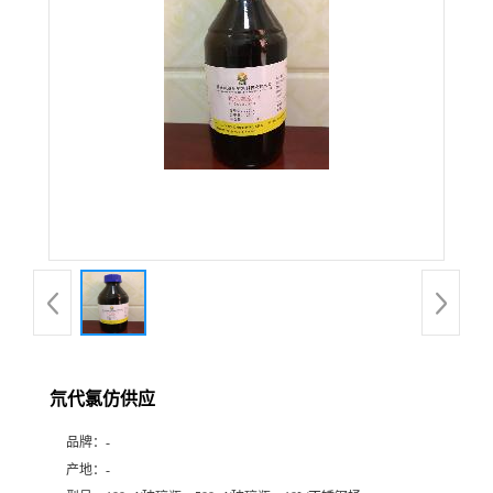
氘代氯仿供应
品牌：
-
产地：
-