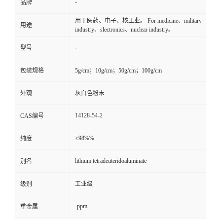
-
品牌
用于医药、电子、核工业。 For medicine、military
用途
industry、slectronics、nuclear industry。
-
型号
包装规格
5g/cm；10g/cm；50g/cm；100g/cm
外观
灰白色粉末
14128-54-2
CAS编号
≥98%%
纯度
lithium tetradeuteridoaluminate
别名
级别
工业级
-ppm
重金属