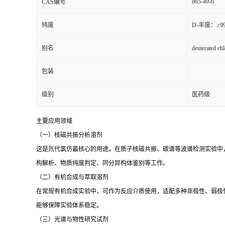
865-49-6
CAS编号
纯度
D-丰度：≥9
别名
deuterated c
包装
级别
医药级
主要应用领域
（一）核磁共振分析溶剂
这是氘代氯仿最核心的用途。在质子核磁共振、碳谱等波谱检测实验中
构解析、物质纯度判定、同分异构体鉴别等工作。
（二）有机合成与萃取溶剂
在常规有机合成实验中，可作为反应介质使用，适配多种非极性、弱极
能够保障实验体系稳定。
（三）光谱与物性研究试剂