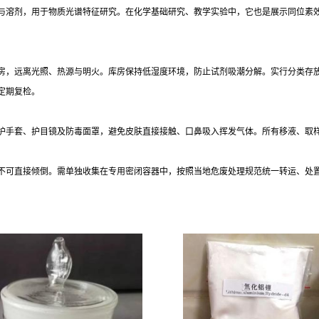
与溶剂，用于物质光谱特征研究。在化学基础研究、教学实验中，它也是展示同位素
房，远离光照、热源与明火。库房保持低湿度环境，防止试剂吸潮分解。实行分类存
定期复检。
护手套、护目镜及防毒面罩，避免皮肤直接接触、口鼻吸入挥发气体。所有移液、取
不可直接倾倒。需单独收集在专用密闭容器中，按照当地危废处理规范统一转运、处