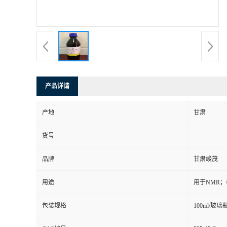
产品详请
产地
甘肃
货号
品牌
甘肃峻茂
用途
用于NMR
包装规格
100ml/玻