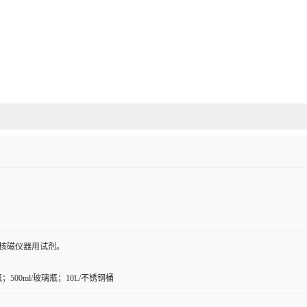
；核磁仪器用试剂。
璃瓶；500ml/玻璃瓶；10L/不锈钢桶