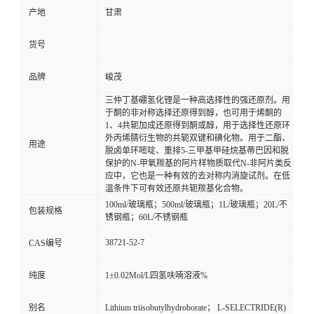
产地
甘肃
货号
品牌
峻茂
三仲丁基硼氢化锂是一种高选择性的强还原剂。用
于酮的非对称选择还原得到醇，也可用于烯酮的
1、4共轭加成还原得到酮或醇，用于选择性还原环
外丙烯腈衍生物的共轭双键和碘化物。用于二酯、
用途
脱卤单环嘧啶、重排5-三甲基甲硅烷基蒂巴因和脱
保护的N-甲氧羰基的阿片样物质取代N-非阿片类反
应中，它也是一种有效的去对称内消旋试剂。在低
温条件下可有效还原共轭羰基化合物。
100ml/玻璃瓶；500ml/玻璃瓶；1L/玻璃瓶；20L/不
包装规格
锈钢瓶；60L/不锈钢瓶
38721-52-7
CAS编号
纯度
1±0.02Mol/L四氢呋喃溶液%
别名
Lithium triisobutylhydroborate； L-SELECTRIDE(R)