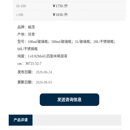
10-100
￥
1750 /升
≥100
￥
1650 /升
品牌：
峻茂
产地：
甘肃
型号：
100ml/玻璃瓶；500ml/玻璃瓶；1L/玻璃瓶；20L/不锈钢瓶；
60L/不锈钢瓶
纯度：
1±0.02Mol/L四氢呋喃溶液
cas：
38721-52-7
发布日期：
2026-06-24
更新日期：
2026-08-03
发送咨询信息
产品详请