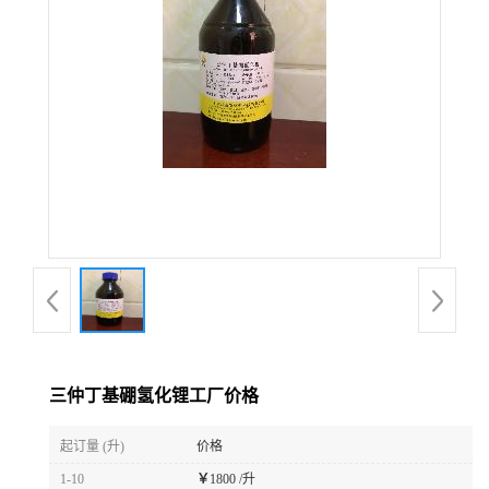
三仲丁基硼氢化锂工厂价格
起订量 (升)
价格
1-10
￥
1800 /升